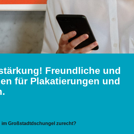
stärkung! Freundliche und
nnen
für Plakatierungen und
n.
ch im Großstadtdschungel zurecht?